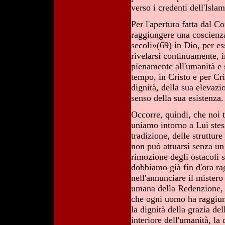
verso i credenti dell'Isla
Per l'apertura fatta dal Co
raggiungere una coscienza
secoli»(69) in Dio, per e
rivelarsi continuamente, i
pienamente all'umanità e s
tempo, in Cristo e per Cr
dignità, della sua elevazi
senso della sua esistenza.
Occorre, quindi, che noi t
uniamo intorno a Lui stess
tradizione, delle struttur
non può attuarsi senza un
rimozione degli ostacoli s
dobbiamo già fin d'ora ra
nell'annunciare il mistero
umana della Redenzione, n
che ogni uomo ha raggiun
la dignità della grazia de
interiore dell'umanità, l