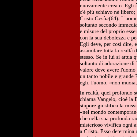
nuovamente creato. Egli 
c'è più schiavo né libero;
Cristo Gesù»(64). L'uomo
soltanto secondo immediati
e misure del proprio esse
con la sua debolezza e pec
Egli deve, per così dire, 
assimilare tutta la realtà
stesso. Se in lui si attua
soltanto di adorazione di
valore deve avere l'uomo 
un tanto nobile e grande 
egli, l'uomo, «non muoia,
In realtà, quel profondo s
chiama Vangelo, cioè la 
stupore giustifica la mis
«nel mondo contemporaneo
che nella sua profonda ra
misterioso vivifica ogni 
a Cristo. Esso determina a