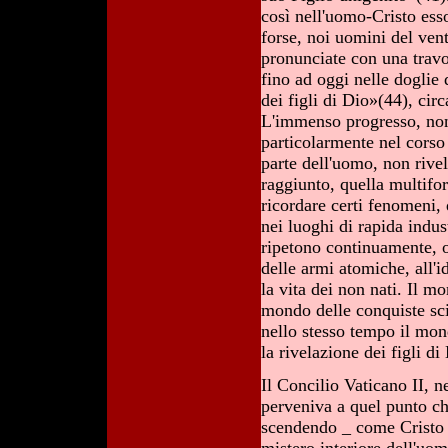
così nell'uomo-Cristo ess
forse, noi uomini del vent
pronunciate con una travo
fino ad oggi nelle doglie
dei figli di Dio»(44), cir
L'immenso progresso, non 
particolarmente nel cors
parte dell'uomo, non rivel
raggiunto, quella multifo
ricordare certi fenomeni,
nei luoghi di rapida indus
ripetono continuamente, o
delle armi atomiche, all'i
la vita dei non nati. Il m
mondo delle conquiste sci
nello stesso tempo il mo
la rivelazione dei figli d
Il Concilio Vaticano II, 
perveniva a quel punto ch
scendendo _ come Cristo 