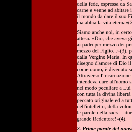
della fede, espressa da Sa
carne e venne ad abitare 
il mondo da dare il suo F
ma abbia la vita eterna»(2
Siamo anche noi, in cert
attesa. «Dio, che aveva gi
ai padri per mezzo dei pro
mezzo del Figlio...»(3), 
dalla Vergine Maria. In qu
disegno d'amore di Dio il 
come uomo, è divenuto su
Attraverso l'Incarnazione
intendeva dare all'uomo si
nel modo peculiare a Lui 
con tutta la divina libert
peccato originale ed a tutt
dell'intelletto, della vol
le parole della sacra Litu
grande Redentore!»(4).
2. Prime parole del nuov