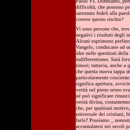
Paolo VI. Dobbiamo, perta
difficoltà, che possono pr
saremmo fedeli alla parol
correre questo rischio?
Vi sono persone che, trov
negativi i risultati degli 
Alcuni esprimono perfino 
Vangelo, conducano ad un'
idee nelle questioni dell
indifferentismo. Sarà fors
timori; tuttavia, anche a 
che questa nuova tappa de
particolarmente cosciente
significa apertura, avvici
verità nel pieno senso ev
né può significare rinunci
verità divina, costantemen
che, per qualsiasi motivo,
universale dei cristiani, 
farlo? Possiamo _ nonosta
accumulatesi nei secoli pa