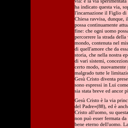
via: è la via sperimentata
ha indicato questa via, s
l'incarnazione il Figlio d
Chiesa ravvisa, dunque, i
possa continuamente attua
fine: che ogni uomo possa
percorrere la strada della
mondo, contenuta nel mist
di quell'amore che da essa
storia, che nella nostra e
di vari sistemi, concezio
certo modo, nuovamente pr
malgrado tutte le limitazio
Gesù Cristo diventa presen
sono espressi in Lui come 
sia stata breve ed ancor p
Gesù Cristo è la via princ
del Padre»(88), ed è anch
Cristo all'uomo, su quest
non può esser fermata da 
bene eterno dell'uomo. La