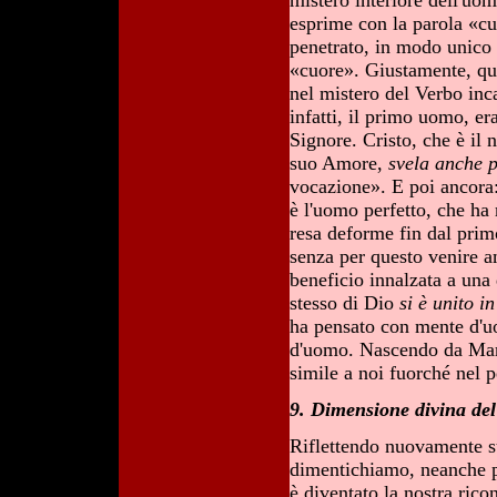
mistero interiore dell'uom
esprime con la parola «cu
penetrato, in modo unico e
«cuore». Giustamente, qui
nel mistero del Verbo inc
infatti, il primo uomo, er
Signore. Cristo, che è il
suo Amore,
svela anche 
vocazione». E poi ancora:
è l'uomo perfetto, che ha 
resa deforme fin dal prim
senza per questo venire an
beneficio innalzata a una 
stesso di Dio
si è unito 
ha pensato con mente d'u
d'uomo. Nascendo da Maria
simile a noi fuorché nel 
9. Dimensione divina del
Riflettendo nuovamente su
dimentichiamo, neanche p
è diventato la nostra rico