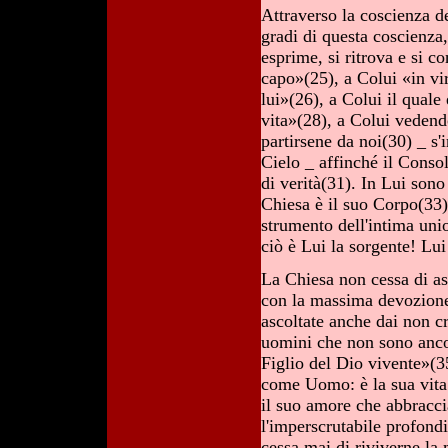
Attraverso la coscienza de
gradi di questa coscienza, 
esprime, si ritrova e si 
capo»(25), a Colui «in vir
lui»(26), a Colui il quale 
vita»(28), a Colui vedend
partirsene da noi(30) _ s'
Cielo _ affinché il Conso
di verità(31). In Lui sono 
Chiesa è il suo Corpo(33
strumento dell'intima unio
ciò è Lui la sorgente! Lui
La Chiesa non cessa di asc
con la massima devozione 
ascoltate anche dai non cri
uomini che non sono ancora
Figlio del Dio vivente»(3
come Uomo: è la sua vita s
il suo amore che abbraccia
l'imperscrutabile profond
cessa mai di riviverne la 