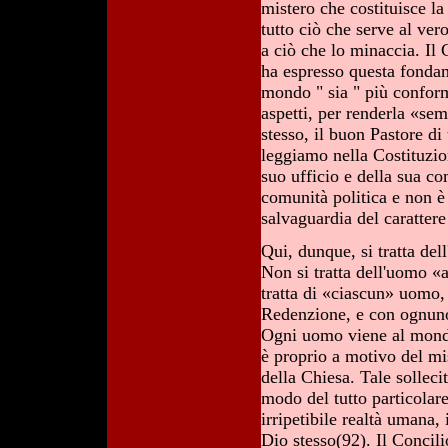
mistero che costituisce la
tutto ciò che serve al ve
a ciò che lo minaccia. Il 
ha espresso questa fondam
mondo " sia " più conform
aspetti, per renderla «se
stesso, il buon Pastore di
leggiamo nella Costituzio
suo ufficio e della sua c
comunità politica e non è 
salvaguardia del caratter
Qui, dunque, si tratta del
Non si tratta dell'uomo «a
tratta di «ciascun» uomo,
Redenzione, e con ognuno 
Ogni uomo viene al mondo
è proprio a motivo del mi
della Chiesa. Tale solleci
modo del tutto particolar
irripetibile realtà umana,
Dio stesso(92). Il Concili