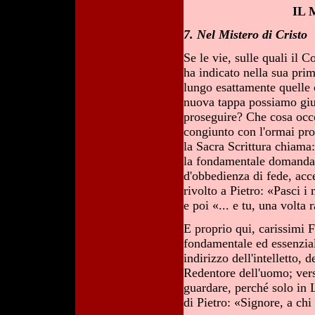
IL
7. Nel Mistero di Cristo
Se le vie, sulle quali il 
ha indicato nella sua pri
lungo esattamente quelle 
nuova tappa possiamo gi
proseguire? Che cosa occo
congiunto con l'ormai pro
la Sacra Scrittura chiam
la fondamentale domanda c
d'obbedienza di fede, acc
rivolto a Pietro: «Pasci i
e poi «... e tu, una volta 
E proprio qui, carissimi F
fondamentale ed essenziale
indirizzo dell'intelletto, 
Redentore dell'uomo; ver
guardare, perché solo in 
di Pietro: «Signore, a chi