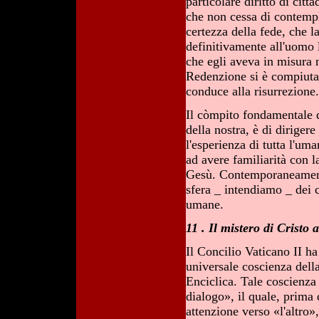
particolare diritto di cit
che non cessa di contempla
certezza della fede, che 
definitivamente all'uomo 
che egli aveva in misura 
Redenzione si è compiuta 
conduce alla risurrezione
Il còmpito fondamentale d
della nostra, è di diriger
l'esperienza di tutta l'uma
ad avere familiarità con 
Gesù. Contemporaneamente
sfera _ intendiamo _ dei 
umane.
11 . Il mistero di Cristo
Il Concilio Vaticano II 
universale coscienza dell
Enciclica. Tale coscienza
dialogo», il quale, prima 
attenzione verso «l'altro»