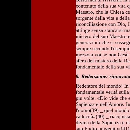
contenuto della sua vita q
Maestro, che la Chiesa ce
sorgente della vita e della
riconciliazione con Dio, i
attinge senza stancarsi m
mistero del suo Maestro e
generazioni che si susseg
sempre secondo l'esempio d
mezzo a voi se non Gesù C
sfera del mistero della R
fondamentale della sua vi
8. Redenzione: rinnovata
Redentore del mondo! In l
fondamentale verità sulla 
più volte: «Dio vide che 
Sapienza e nell'Amore. In
l'uomo(39) _ quel mondo c
caducità»(40) _ riacquist
divina della Sapienza e d
suo Figlio unigenito»(41