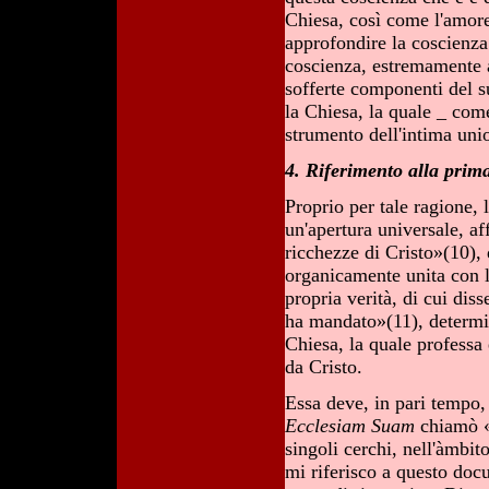
Chiesa, così come l'amore
approfondire la coscienza.
coscienza, estremamente a
sofferte componenti del su
la Chiesa, la quale _ com
strumento dell'intima uni
4. Riferimento alla prim
Proprio per tale ragione,
un'apertura universale, af
ricchezze di Cristo»(10), 
organicamente unita con l
propria verità, di cui di
ha mandato»(11), determin
Chiesa, la quale professa
da Cristo.
Essa deve, in pari tempo,
Ecclesiam Suam
chiamò «d
singoli cerchi, nell'àmbi
mi riferisco a questo do