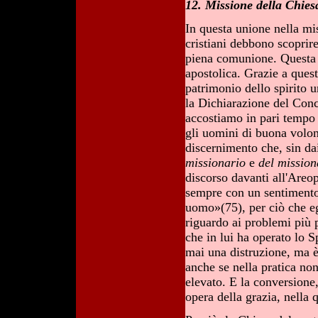
12. Missione della Chies
In questa unione nella miss
cristiani debbono scoprire
piena comunione. Questa è
apostolica. Grazie a ques
patrimonio dello spirito u
la Dichiarazione del Conc
accostiamo in pari tempo a
gli uomini di buona volon
discernimento che, sin da
missionario
e
del missio
discorso davanti all'Are
sempre con un sentimento 
uomo»(75), per ciò che egl
riguardo ai problemi più pr
che in lui ha operato lo 
mai una distruzione, ma è
anche se nella pratica no
elevato. E la conversione
opera della grazia, nella