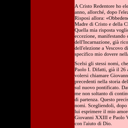
A Cristo Redentore ho elev
anno, allorché, dopo l'el
Risposi allora: «Obbedend
Madre di Cristo e della Ch
Quella mia risposta vogli
eccezione, manifestando c
dell'Incarnazione, già ric
dell'elezione a Vescovo d
specifico mio dovere nell
Scelsi gli stessi nomi, c
Paolo I. Difatti, già il 2
volersi chiamare Giovann
precedenti nella storia de
sul nuovo pontificato. Da
me non soltanto di contin
di partenza. Questo preci
nomi. Scegliendoli, dopo
lui esprimere il mio amore
Giovanni XXIII e Paolo VI
con l'aiuto di Dio.