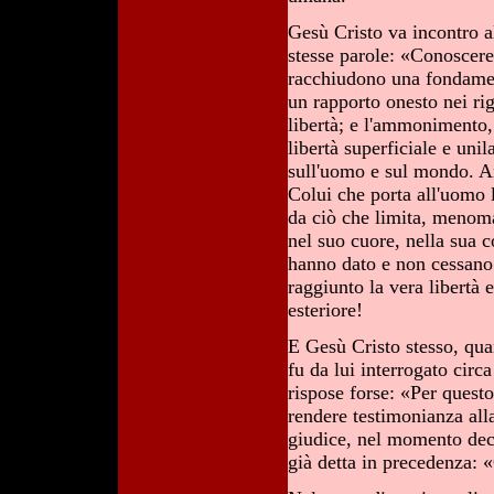
Gesù Cristo va incontro a
stesse parole: «Conosceret
racchiudono una fondamen
un rapporto onesto nei ri
libertà; e l'ammonimento, 
libertà superficiale e unil
sull'uomo e sul mondo. A
Colui che porta all'uomo l
da ciò che limita, menoma
nel suo cuore, nella sua 
hanno dato e non cessano 
raggiunto la vera libertà 
esteriore!
E Gesù Cristo stesso, qua
fu da lui interrogato circa
rispose forse: «Per quest
rendere testimonianza all
giudice, nel momento deci
già detta in precedenza: «C