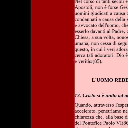
Nel corso di tanti secoli 
Apostoli, non è forse Ges
uomini giudicati a causa 
condannati a causa della 
e avvocato dell'uomo, che
esserlo davanti al Padre, 
Chiesa, a sua volta, nonos
umana, non cessa di segui
questo, in cui i veri adora
cerca tali adoratori. Dio 
e verità»(85).
L'UOMO REDE
13. Cristo si è unito ad
Quando, attraverso l'espe
accelerato, penetriamo n
chiarezza che, alla base d
del Pontefice Paolo VI(86