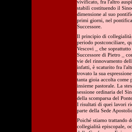
vivificato, fra l'altro au
stabilì costituendo il Sin
dimensione al suo pontific
primi giorni, nel pontifi
Successore.
Il principio di collegialit
periodo postconciliare, 
Vescovi _ che soprattutto
Successore di Pietro _ con
vie del rinnovamento dell
infatti, è scaturito fra l'
trovato la sua espression
tanta gioia accolta come 
insieme pastorale. La stes
sessione ordinaria del Si
della scomparsa del Ponte
I risultati di quei lavor
parte della Sede Apostoli
Poiché stiamo trattando de
collegialità episcopale, 