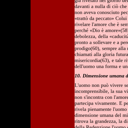
già rivelato nel giorno de
davanti a nulla di ciò che 
non aveva conosciuto pecc
«trattò da peccato» Colui
rivelare l'amore che è sem
perché «Dio è amore»(58).
debolezza, della «caducit
pronto a sollevare e a pe
prodigo(60), sempre alla r
chiamati alla gloria futur
misericordia(63), e tale r
dell'uomo una forma e un
10. Dimensione umana de
L'uomo non può vivere se
incomprensibile, la sua vi
non s'incontra con l'amore
partecipa vivamente. E pe
rivela pienamente l'uomo a
dimensione umana del mis
ritrova la grandezza, la d
della Redenzione l'uomo 