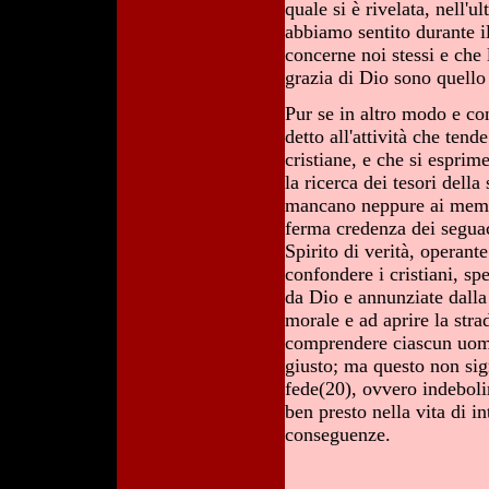
quale si è rivelata, nell'
abbiamo sentito durante 
concerne noi stessi e che
grazia di Dio sono quello
Pur se in altro modo e con
detto all'attività che ten
cristiane, e che si esprim
la ricerca dei tesori dell
mancano neppure ai membri
ferma credenza dei seguaci
Spirito di verità, operant
confondere i cristiani, spe
da Dio e annunziate dalla 
morale e ad aprire la stra
comprendere ciascun uomo,
giusto; ma questo non sig
fede(20), ovvero indebolir
ben presto nella vita di in
conseguenze.