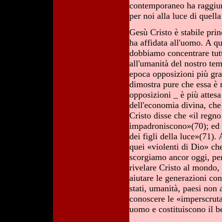
contemporaneo ha raggiunt
per noi alla luce di quell
Gesù Cristo è stabile pri
ha affidata all'uomo. A q
dobbiamo concentrare tutt
all'umanità del nostro te
epoca opposizioni più gra
dimostra pure che essa è 
opposizioni _ è più attes
dell'economia divina, che
Cristo disse che «il regno 
impadroniscono»(70); ed in
dei figli della luce»(71)
quei «violenti di Dio» che
scorgiamo ancor oggi, per
rivelare Cristo al mondo, 
aiutare le generazioni con
stati, umanità, paesi non 
conoscere le «imperscruta
uomo e costituiscono il b