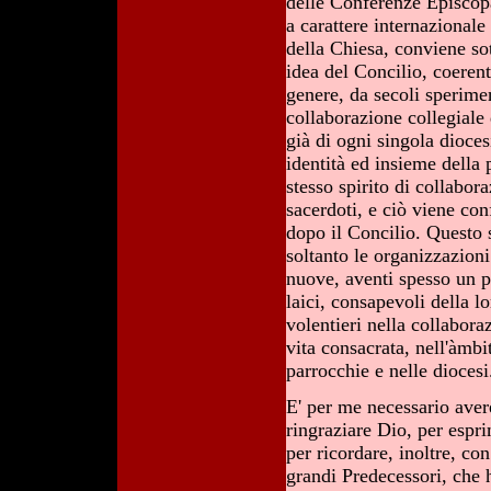
delle Conferenze Episcopal
a carattere internazionale
della Chiesa, conviene sott
idea del Concilio, coerent
genere, da secoli sperime
collaborazione collegiale
già di ogni singola dioce
identità ed insieme della 
stesso spirito di collabor
sacerdoti, e ciò viene con
dopo il Concilio. Questo s
soltanto le organizzazioni
nuove, aventi spesso un p
laici, consapevoli della l
volentieri nella collaboraz
vita consacrata, nell'àmbi
parrocchie e nelle diocesi
E' per me necessario avere
ringraziare Dio, per espri
per ricordare, inoltre, co
grandi Predecessori, che 