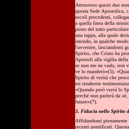
Attraverso questi due nomi
questa Sede Apostolica, co
secoli precedenti, collega
a quella linea della missi
posto del tutto particola
una tappa, alla quale desi
intendo, in qualche modo
l'avvenire, lasciandomi gu
Spirito, che Cristo ha pro
Apostoli alla vigilia dell
se non me ne vado, non v
ve lo manderò»(5). «Quand
Spirito di verità che pro
mi renderete testimonianza
«Quando però verrà lo Spiri
perché non parlerà da sé, 
future»(7).
3. Fiducia nello Spirito 
Affidandomi pienamente all
recenti pontificati. Quest