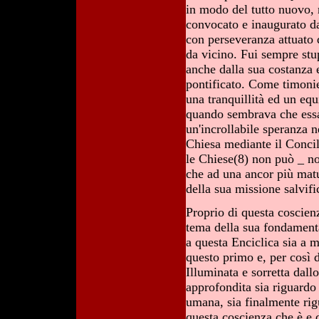
in modo del tutto nuovo, 
convocato e inaugurato da
con perseveranza attuato d
da vicino. Fui sempre stu
anche dalla sua costanza e
pontificato. Come timonie
una tranquillità ed un equ
quando sembrava che essa
un'incrollabile speranza n
Chiesa mediante il Concil
le Chiese(8) non può _ no
che ad una ancor più matu
della sua missione salvifi
Proprio di questa coscien
tema della sua fondamenta
a questa Enciclica sia a m
questo primo e, per così 
Illuminata e sorretta dal
approfondita sia riguardo 
umana, sia finalmente rig
questa coscienza che è e 