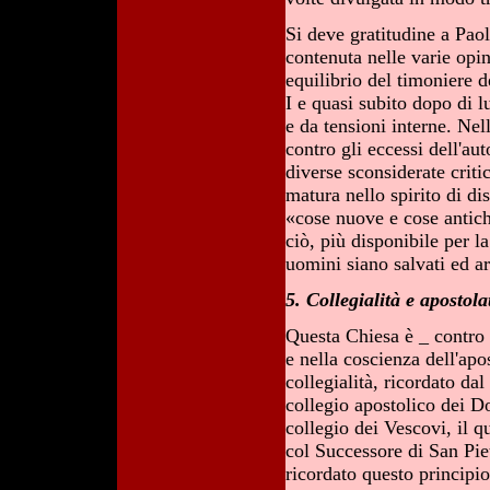
Si deve gratitudine a Paol
contenuta nelle varie opi
equilibrio del timoniere 
I e quasi subito dopo di l
e da tensioni interne. Ne
contro gli eccessi dell'aut
diverse sconsiderate critic
matura nello spirito di di
«cose nuove e cose antiche
ciò, più disponibile per la
uomini siano salvati ed ar
5. Collegialità e apostola
Questa Chiesa è _ contro 
e nella coscienza dell'apo
collegialità, ricordato da
collegio apostolico dei D
collegio dei Vescovi, il q
col Successore di San Piet
ricordato questo principi