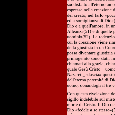
soddisfatto all'eterno amo
espressa nella creazione 
del creato, nel farlo «po
ed a somiglianza di Dio»(
Dio e a quell'amore, in u
Alleanza(51) e di quelle p
uomini»(52). La redenzio
cui la creazione viene rin
della giustizia in un Cuo
possa diventare giustizia 
primogenito sono stati, fin
chiamati alla grazia, chi
quale Gesù Cristo _ uomo,
Nazaret _ «lascia» quest
dell'eterna paternità di D
uomo, donandogli il tre vo
Con questa rivelazione de
sigillo indelebile sul mis
morte di Cristo. Il Dio d
Dio «fedele a se stesso»(