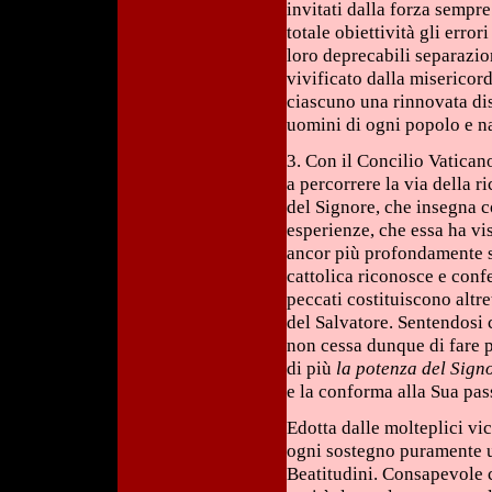
invitati dalla forza sempr
totale obiettività gli error
loro deprecabili separazi
vivificato dalla misericordi
ciascuno una rinnovata dis
uomini di ogni popolo e n
3. Con il Concilio Vaticano
a percorrere la via della r
del Signore, che insegna c
esperienze, che essa ha vi
ancor più profondamente su
cattolica riconosce e con
peccati costituiscono altre
del Salvatore. Sentendosi
non cessa dunque di fare p
di più
la potenza del Sign
e la conforma alla Sua pas
Edotta dalle molteplici vic
ogni sostegno puramente u
Beatitudini. Consapevole c