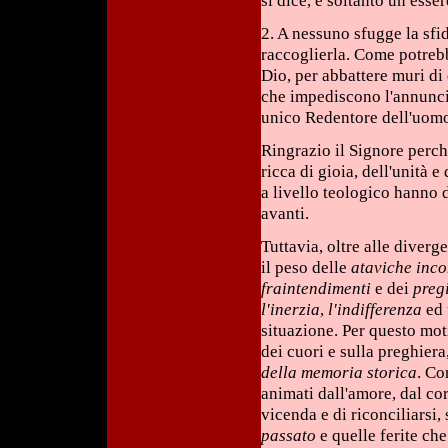
si dice, è soltanto un esse
2. A nessuno sfugge la sfi
raccoglierla. Come potrebber
Dio, per abbattere muri di 
che impediscono l'annunci
unico Redentore dell'uom
Ringrazio il Signore perché
ricca di gioia, dell'unità e
a livello teologico hanno d
avanti.
Tuttavia, oltre alle diverg
il peso delle
ataviche inc
fraintendimenti
e dei
preg
l'inerzia
,
l'indifferenza
ed 
situazione. Per questo mo
dei cuori e sulla preghier
della memoria storica
. Co
animati dall'amore, dal cor
vicenda e di riconciliarsi,
passato
e quelle ferite ch