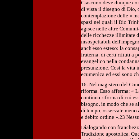
Ciascuno deve dunque conv
di vista il disegno di Dio
contemplazione delle « mer
spazi nei quali il Dio Trini
agisce nelle altre Comunità
delle ricchezze illimitate 
insospettabili dell'impegno
anch'esso esteso: la consa
fraterna, di certi rifiuti 
evangelico nella condanna 
presunzione. Così la vita 
ecumenica ed essi sono ch
16. Nel magistero del Conc
riforma. Esso afferma: « L
continua riforma di cui es
bisogno, in modo che se alc
di tempo, osservate meno 
e debito ordine ».23 Nessu
Dialogando con franchezza,
Tradizione apostolica. Que