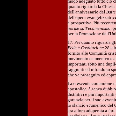
modo adeguato tutto ciò ch
quanto riguarda la Chiesa 
dell'anniversario del
Batte
dell'opera evangelizzatric
e prospettive. Più recente
norme sull'ecumenismo
, 
per la Promozione dell'Uni
17. Per quanto riguarda gli
Fede e Costituzione
28 e l
fornito alle Comunità crist
movimento ecumenico e all
importanti sotto una dupli
raggiunti ed infondono spe
che va proseguita ed appr
La crescente comunione in 
apostolica, è senza dubbio,
distintivi e più importanti
garanzia per il suo avveni
lo slancio ecumenico del Co
era allora adoperata a fare