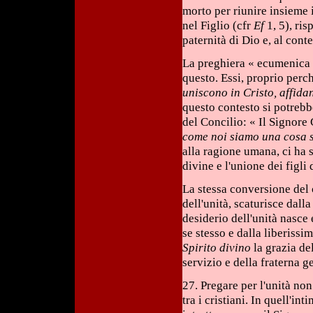
morto per riunire insieme i
nel Figlio (cfr
Ef
1, 5), ris
paternità di Dio e, al cont
La preghiera « ecumenica »,
questo. Essi, proprio perc
uniscono in Cristo, affida
questo contesto si potreb
del Concilio: « Il Signore
come noi siamo una cosa 
alla ragione umana, ci ha 
divine e l'unione dei figli 
La stessa conversione del 
dell'unità, scaturisce dall
desiderio dell'unità nasce
se stesso e dalla liberiss
Spirito divino
la grazia de
servizio e della fraterna g
27. Pregare per l'unità non
tra i cristiani. In quell'i