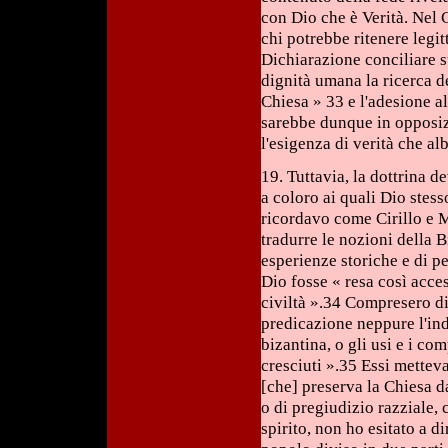
con Dio che è Verità. Nel Co
chi potrebbe ritenere legit
Dichiarazione conciliare su
dignità umana la ricerca de
Chiesa » 33 e l'adesione al
sarebbe dunque in opposiz
l'esigenza di verità che a
19. Tuttavia, la dottrina 
a coloro ai quali Dio stess
ricordavo come Cirillo e M
tradurre le nozioni della B
esperienze storiche e di p
Dio fosse « resa così acce
civiltà ».34 Compresero di
predicazione neppure l'indi
bizantina, o gli usi e i co
cresciuti ».35 Essi mettev
[che] preserva la Chiesa d
o di pregiudizio razziale, 
spirito, non ho esitato a d