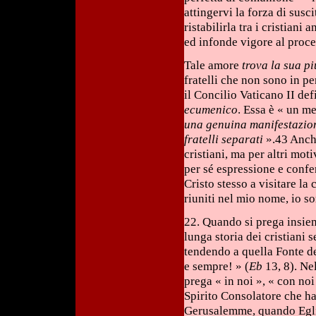
attingervi la forza di susc
ristabilirla tra i cristian
ed infonde vigore al proce
Tale amore
trova la sua p
fratelli che non sono in p
il Concilio Vaticano II def
ecumenico
. Essa è « un me
una genuina manifestazione
fratelli separati
».43 Anche
cristiani, ma per altri mot
per sé espressione e confe
Cristo stesso a visitare l
riuniti nel mio nome, io s
22. Quando si prega insieme
lunga storia dei cristiani
tendendo a quella Fonte del
e sempre! » (
Eb
13, 8). Ne
prega « in noi », « con noi
Spirito Consolatore che ha
Gerusalemme, quando Egli l