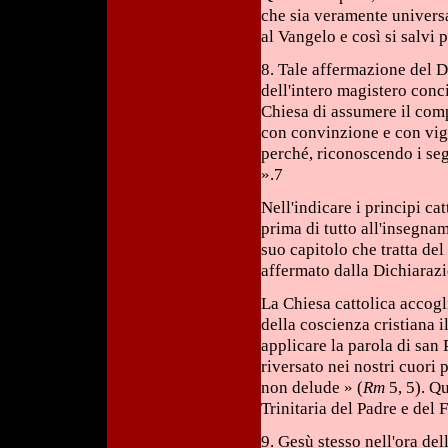
che sia veramente universa
al Vangelo e così si salvi p
8. Tale affermazione del 
dell'intero magistero conci
Chiesa di assumere il comp
con convinzione e con vigor
perché, riconoscendo i seg
».7
Nell'indicare i principi ca
prima di tutto all'insegna
suo capitolo che tratta de
affermato dalla Dichiaraz
La Chiesa cattolica accog
della coscienza cristiana i
applicare la parola di san 
riversato nei nostri cuori 
non delude » (
Rm
5, 5). Qu
Trinitaria del Padre e del 
9. Gesù stesso nell'ora del