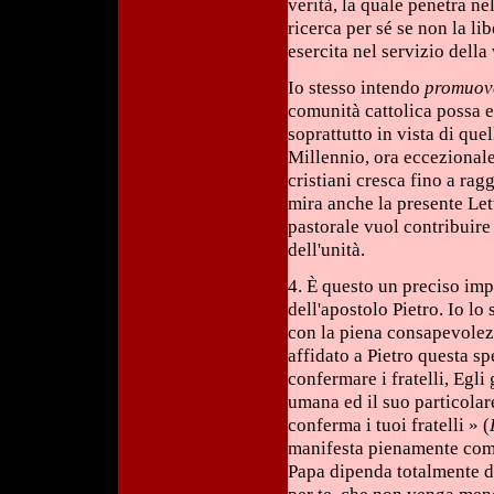
verità, la quale penetra n
ricerca per sé se non la lib
esercita nel servizio della 
Io stesso intendo
promuove
comunità cattolica possa e
soprattutto in vista di qu
Millennio, ora eccezionale 
cristiani cresca fino a ra
mira anche la presente Let
pastorale vuol contribuire
dell'unità.
4. È questo un preciso im
dell'apostolo Pietro. Io l
con la piena consapevolezza
affidato a Pietro questa s
confermare i fratelli, Egli
umana ed il suo particolar
conferma i tuoi fratelli » (
manifesta pienamente come
Papa dipenda totalmente da