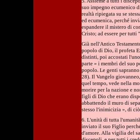
5. Assieme a tutti i discep
suo impegno ecumenico di r
realtà ripiegata su se ste
ed ecumenica, perché invia
espandere il mistero di com
Cristo; ad essere per tutti
Già nell'Antico Testamento,
popolo di Dio, il profeta 
distinti, poi accostati l'u
parte » i membri del suo po
popolo. Le genti sapranno c
28). Il Vangelo giovanneo, 
quel tempo, vede nella mor
morire per la nazione e no
figli di Dio che erano dispe
abbattendo il muro di sepa
stesso l'inimicizia », di ci
6. L'unità di tutta l'umani
inviato il suo Figlio perch
d'amore. Alla vigilia del s
discepoli, e per tutti i cre