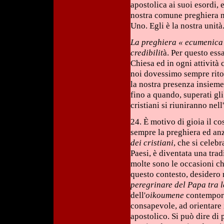
apostolica ai suoi esordi,
nostra comune preghiera ne
Uno. Egli è la nostra unità
La preghiera « ecumenica »
credibilit
à. Per questo ess
Chiesa ed in ogni attività 
noi dovessimo sempre rito
la nostra presenza insieme
fino a quando, superati gli
cristiani si riuniranno nel
24. È motivo di gioia il c
sempre la preghiera ed an
dei cristiani
, che si celeb
Paesi, è diventata una trad
molte sono le occasioni ch
questo contesto, desidero 
peregrinare del Papa tra 
dell'
oikoumene
contemporan
consapevole, ad orientare 
apostolico. Si può dire di 