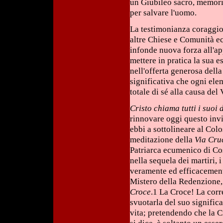
un Giubileo sacro, memoria
per salvare l'uomo.
La testimonianza coraggios
altre Chiese e Comunità ec
infonde nuova forza all'app
mettere in pratica la sua e
nell'offerta generosa della
significativa che ogni ele
totale di sé alla causa del
Cristo chiama tutti i suoi d
rinnovare oggi questo inv
ebbi a sottolineare al Co
meditazione della
Via Cru
Patriarca ecumenico di Cos
nella sequela dei martiri, 
veramente ed efficacement
Mistero della Redenzione
Croce
.1 La Croce! La corre
svuotarla del suo signific
vita; pretendendo che la C