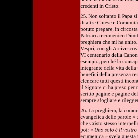
credenti in Cristo.
25. Non soltanto il Papa si
di altre Chiese e Comunità
potuto pregare, in circost
Patriarca ecumenico Dimitr
preghiera che mi ha unito, 
Vespri, con gli Arcivescovi
VI centenario della Canoni
esempio, perché la consape
integrante della vita dell
benefici della presenza rec
elencare tutti questi inco
il Signore ci ha preso per
scritto pagine e pagine de
sempre sfogliare e rilegge
26. La preghiera, la comuni
evangelica delle parole «
che Cristo stesso interpell
poi: «
Uno solo è il vostro 
ecumenica » svela questa 