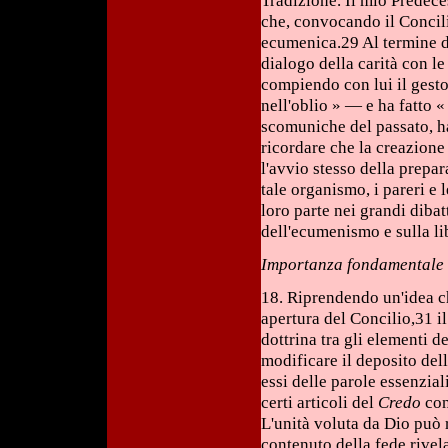
Tradizione. Il mio Predec
che, convocando il Concili
ecumenica.29 Al termine di
dialogo della carità con l
compiendo con lui il gesto
nell'oblio » — e ha fatto 
scomuniche del passato, h
ricordare che la creazion
l'avvio stesso della prepar
tale organismo, i pareri e 
loro parte nei grandi dibat
dell'ecumenismo e sulla lib
Importanza fondamentale 
18. Riprendendo un'idea c
apertura del Concilio,31 
dottrina tra gli elementi d
modificare il deposito dell
essi delle parole essenziali
certi articoli del
Credo
con
L'unità voluta da Dio può 
contenuto della fede rivel