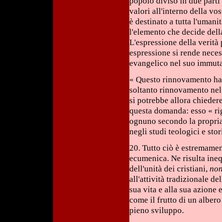
popolo diviso in due parti 
valori all'interno della vo
è destinato a tutta l'umanit
l'elemento che decide del
L'espressione della verità
espressione si rende neces
evangelico nel suo immuta
« Questo rinnovamento ha
soltanto rinnovamento nel 
si potrebbe allora chieder
questa domanda: esso « rigu
ognuno secondo la propria 
negli studi teologici e stor
20. Tutto ciò è estremamen
ecumenica. Ne risulta ine
dell'unità dei cristiani,
non
all'attività tradizionale d
sua vita e alla sua azione
come il frutto di un albero
pieno sviluppo.