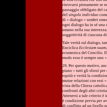
ritrovarsi pienamente se n
passaggio obbligato del 
del
singolo individuo
com
di « dialogo » sembri eme
ogni dialogo ha in sé una 
umano nella sua interezza;
soggettività di ciascuna di
Tale verità sul dialogo, t
Enciclica
Ecclesiam suam
ecumenica del Concilio. Il
modo esso è sempre uno «
29. Per questo motivo, an
piano « tutti gli sforzi pe
equità e verità la condizion
mutue relazioni con essi 
vista della Chiesa cattolica
confronti degli altri cristi
Attenersi a tale criterio 
è condizione previa per a
di conflitto ad un livello 