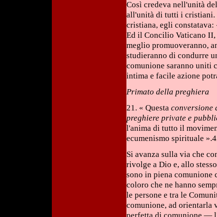
Così credeva nell'unità de
all'unità di tutti i cristian
cristiana, egli constatava:
Ed il Concilio Vaticano II, 
meglio promuoveranno, anzi
studieranno di condurre un
comunione saranno uniti co
intima e facile azione pot
Primato della preghiera
21. « Questa
conversione d
preghiere private e pubblic
l'anima di tutto il movim
ecumenismo spirituale ».
Si avanza sulla via che co
rivolge a Dio e, allo stesso
sono in piena comunione co
coloro che ne hanno sempre
le persone e tra le Comuni
comunione, ad orientarla 
perfetta di comunione — l'