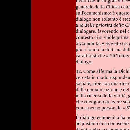
livello delle singole dioce
generale della Chiesa catto
sull'ecumenismo: è questo
dialogo non soltanto è sta
una delle priorità della C
dialogare, favorendo nel c
contesto ci si vuole prima d
o Comunità, « avviato tra
più a fondo la dottrina de
caratteristiche ».56 Tutta
dialogo.
32. Come afferma la Dichiar
cercata in modo rispondent
sociale, cioè con una ricer
della comunicazione e del 
nella ricerca della verità,
che ritengono di avere sco
con assenso personale ».5
Il dialogo ecumenico ha un
acquistano una conoscenz
di entrambe le Comunioni