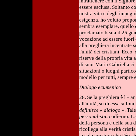
intrattenere con il Signor
essere esclusa. Soltanto co
nostra vita e degli impegn
esigenza, ho voluto propor
sembra esemplare, quello 
proclamato beata il 25 ge
vocazione ad essere fuori 
alla preghiera incentrate s
l'unità dei cristiani. Ecco,
riserve della propria vita 
di suor Maria Gabriella ci
situazioni o luoghi partico
modello per tutti, sempre 
Dialogo ecumenico
28. Se la preghiera è l'« 
all'unità, su di essa si fo
definisce « dialogo
». Tal
personalistico
odierno. L'a
della persona e della sua d
ricollega alla verità cristi
la sola creatura che Dio a