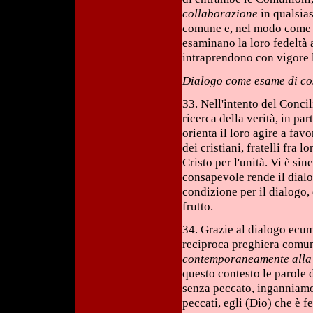
collaborazione
in qualsias
comune e, nel modo come è 
esaminano la loro fedeltà a
intraprendono con vigore 
Dialogo come esame di co
33. Nell'intento del Conci
ricerca della verità, in par
orienta il loro agire a fav
dei cristiani, fratelli fra 
Cristo per l'unità. Vi è si
consapevole rende il dialog
condizione per il dialogo, 
frutto.
34. Grazie al dialogo ecu
reciproca preghiera comun
contemporaneamente alla 
questo contesto le parole 
senza peccato, inganniamo n
peccati, egli (Dio) che è f