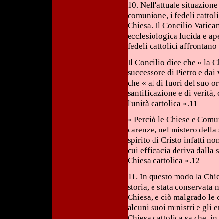
10. Nell'attuale situazione 
comunione, i fedeli cattol
Chiesa. Il Concilio Vatica
ecclesiologica lucida e apert
fedeli cattolici affrontano
Il Concilio dice che « la C
successore di Pietro e da
che « al di fuori del suo o
santificazione e di verità,
l'unità cattolica ».11
« Perciò le Chiese e Comu
carenze, nel mistero della 
spirito di Cristo infatti no
cui efficacia deriva dalla s
Chiesa cattolica ».12
11. In questo modo la Chie
storia, è stata conservata n
Chiesa, e ciò malgrado le c
alcuni suoi ministri e gli 
Chiesa cattolica sa che, in