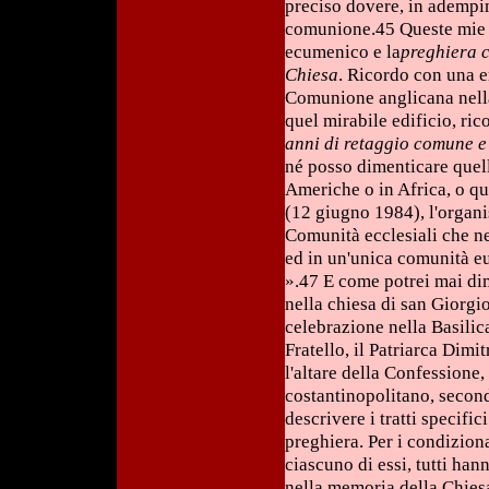
preciso dovere, in adempi
comunione.45 Queste mie 
ecumenico e la
preghiera c
Chiesa
. Ricordo con una e
Comunione anglicana nella
quel mirabile edificio, r
anni di retaggio comune e 
né posso dimenticare quell
Americhe o in Africa, o qu
(12 giugno 1984), l'organi
Comunità ecclesiali che ne 
ed in un'unica comunità eu
».47 E come potrei mai dim
nella chiesa di san Giorgi
celebrazione nella Basilic
Fratello, il Patriarca Dimi
l'altare della Confessione
costantinopolitano, second
descrivere i tratti specifi
preghiera. Per i condizion
ciascuno di essi, tutti han
nella memoria della Chiesa c