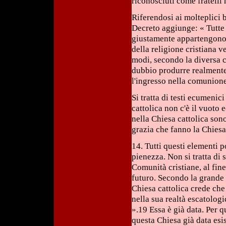
riconosciuti come fratelli
Riferendosi ai molteplici b
Decreto aggiunge: « Tutte
giustamente appartengono 
della religione cristiana v
modi, secondo la diversa 
dubbio produrre realmente l
l'ingresso nella comunione
Si tratta di testi ecumenic
cattolica non c'è il vuoto 
nella Chiesa cattolica sono
grazia che fanno la Chiesa
14. Tutti questi elementi po
pienezza. Non si tratta di
Comunità cristiane, al fin
futuro. Secondo la grande 
Chiesa cattolica crede che
nella sua realtà escatologi
».19 Essa è già data. Per 
questa Chiesa già data esi