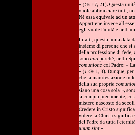
» (
Gv
17, 21). Questa unit
vuole abbracciare tutti, no
Né essa equivale ad un att
Appartiene invece all'esse
egli vuole l'unità e nell'un
Infatti, questa unità data
insieme di persone che si s
della professione di fede,
sono
uno
perché, nello Spi
comunione
col Padre: « L
» (
1 Gv
1, 3). Dunque, per 
che la manifestazione in l
della sua propria
comunio
siano una cosa sola », son
si compia pienamente, così
mistero nascosto da secoli
Credere in Cristo significa
volere la Chiesa significa
del Padre da tutta l'eternit
unum sint
».