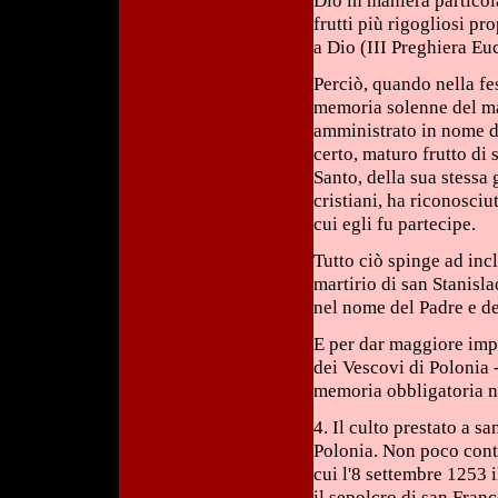
Dio in maniera partico
frutti più rigogliosi pro
a Dio (III Preghiera Euc
Perciò, quando nella fe
memoria solenne del mar
amministrato in nome de
certo, maturo frutto di 
Santo, della sua stessa 
cristiani, ha riconosciu
cui egli fu partecipe.
Tutto ciò spinge ad inc
martirio di san Stanisla
nel nome del Padre e del
E per dar maggiore impu
dei Vescovi di Polonia 
memoria obbligatoria ne
4. Il culto prestato a s
Polonia. Non poco cont
cui l'8 settembre 1253 
il sepolcro di san Fran