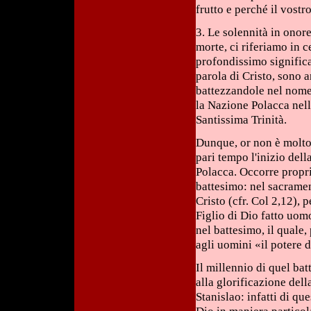
frutto e perché il vostr
3. Le solennità in onore
morte, ci riferiamo in 
profondissimo significa
parola di Cristo, sono 
battezzandole nel nome 
la Nazione Polacca nell
Santissima Trinità.
Dunque, or non è molto
pari tempo l'inizio dell
Polacca. Occorre propri
battesimo: nel sacramen
Cristo (cfr. Col 2,12), p
Figlio di Dio fatto uomo
nel battesimo, il quale
agli uomini «il potere d
Il millennio di quel ba
alla glorificazione del
Stanislao: infatti di q