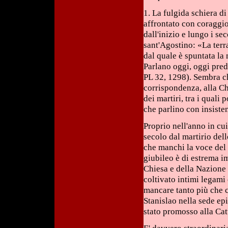
1. La fulgida schiera di
affrontato con coraggio
dall'inizio e lungo i s
sant'Agostino: «La terr
dal quale è spuntata la 
Parlano oggi, oggi pred
PL 32, 1298). Sembra ch
corrispondenza, alla Ch
dei martiri, tra i quali
che parlino con insiste
Proprio nell'anno in cu
secolo dal martirio del
che manchi la voce del
giubileo è di estrema i
Chiesa e della Nazione 
coltivato intimi legami
mancare tanto più che c
Stanislao nella sede ep
stato promosso alla Cat