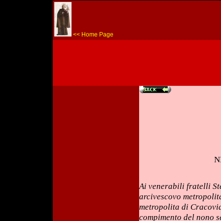
<< Home Page
N
Ai venerabili fratelli 
arcivescovo metropolit
metropolita di Cracovia,
compimento del nono se