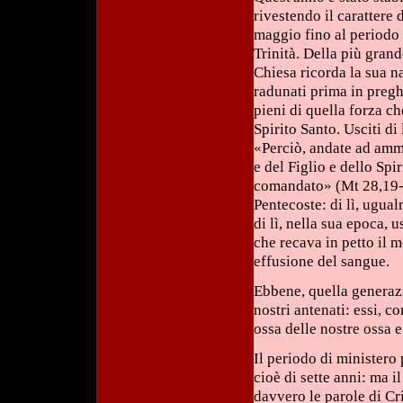
rivestendo il carattere 
maggio fino al periodo
Trinità. Della più grand
Chiesa ricorda la sua n
radunati prima in pregh
pieni di quella forza c
Spirito Santo. Usciti di 
«Perciò, andate ad amma
e del Figlio e dello Spi
comandato» (Mt 28,19-2
Pentecoste: di lì, ugua
di lì, nella sua epoca, 
che recava in petto il 
effusione del sangue.
Ebbene, quella generazi
nostri antenati: essi, 
ossa delle nostre ossa 
Il periodo di ministero 
cioè di sette anni: ma i
davvero le parole di Cri