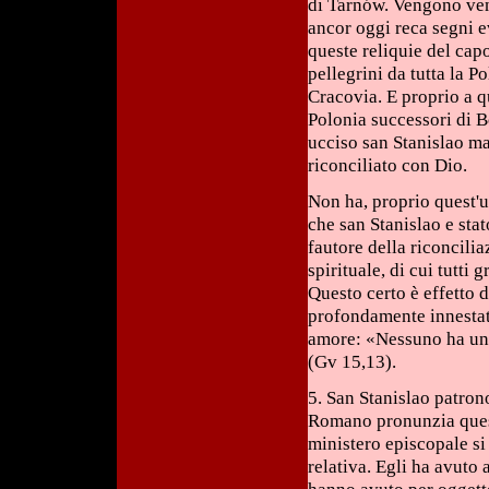
di Tarnów. Vengono vene
ancor oggi reca segni ev
queste reliquie del capo
pellegrini da tutta la P
Cracovia. E proprio a q
Polonia successori di Bo
ucciso san Stanislao ma
riconciliato con Dio.
Non ha, proprio quest'u
che san Stanislao e stato
fautore della riconcili
spirituale, di cui tutti 
Questo certo è effetto d
profondamente innestata
amore: «Nessuno ha un a
(Gv 15,13).
5. San Stanislao patro
Romano pronunzia queste
ministero episcopale si 
relativa. Egli ha avuto 