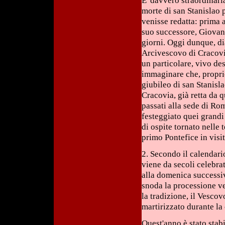
E' davvero straordinari
morte di san Stanislao 
venisse redatta: prima 
suo successore, Giovann
giorni. Oggi dunque, d
Arcivescovo di Cracovi
un particolare, vivo de
immaginare che, propri
giubileo di san Stanisl
Cracovia, già retta da 
passati alla sede di R
festeggiato quei grandi
di ospite tornato nelle
primo Pontefice in visit
2. Secondo il calendario
viene da secoli celebrat
alla domenica successiv
snoda la processione v
la tradizione, il Vescov
martirizzato durante la 
Quest'anno è stato stabi