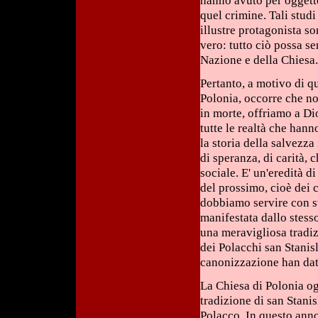
hanno avuto per oggetto
quel crimine. Tali studi 
illustre protagonista so
vero: tutto ciò possa se
Nazione e della Chiesa
Pertanto, a motivo di qu
Polonia, occorre che no
in morte, offriamo a Di
tutte le realtà che hann
la storia della salvezza
di speranza, di carità,
sociale. E' un'eredità d
del prossimo, cioè dei c
dobbiamo servire con st
manifestata dallo stesso
una meravigliosa tradizi
dei Polacchi san Stanisl
canonizzazione han dat
La Chiesa di Polonia og
tradizione di san Stani
Polacco. In questo anno