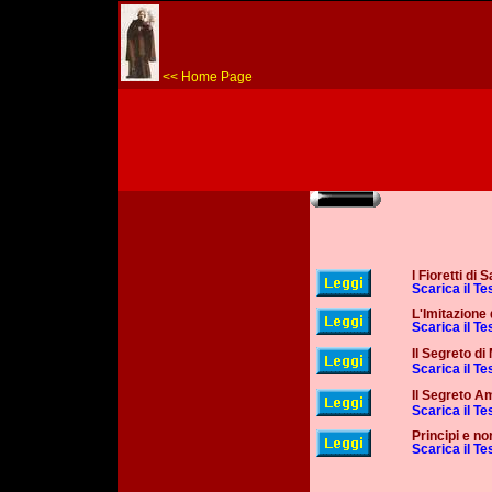
<< Home Page
l Fioretti di
Scarica il T
L'Imitazione 
Scarica il T
Il Segreto di
Scarica il T
Il Segreto A
Scarica il T
Principi e n
Scarica il T